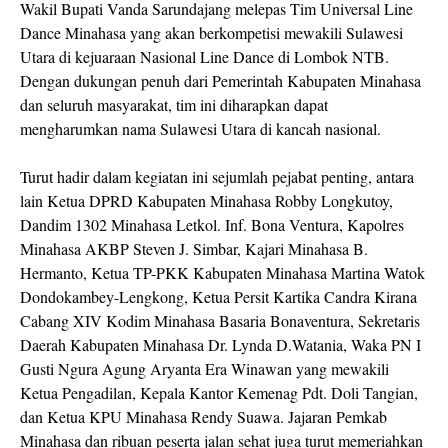
Wakil Bupati Vanda Sarundajang melepas Tim Universal Line
Dance Minahasa yang akan berkompetisi mewakili Sulawesi
Utara di kejuaraan Nasional Line Dance di Lombok NTB.
Dengan dukungan penuh dari Pemerintah Kabupaten Minahasa
dan seluruh masyarakat, tim ini diharapkan dapat
mengharumkan nama Sulawesi Utara di kancah nasional.
Turut hadir dalam kegiatan ini sejumlah pejabat penting, antara
lain Ketua DPRD Kabupaten Minahasa Robby Longkutoy,
Dandim 1302 Minahasa Letkol. Inf. Bona Ventura, Kapolres
Minahasa AKBP Steven J. Simbar, Kajari Minahasa B.
Hermanto, Ketua TP-PKK Kabupaten Minahasa Martina Watok
Dondokambey-Lengkong, Ketua Persit Kartika Candra Kirana
Cabang XIV Kodim Minahasa Basaria Bonaventura, Sekretaris
Daerah Kabupaten Minahasa Dr. Lynda D.Watania, Waka PN I
Gusti Ngura Agung Aryanta Era Winawan yang mewakili
Ketua Pengadilan, Kepala Kantor Kemenag Pdt. Doli Tangian,
dan Ketua KPU Minahasa Rendy Suawa. Jajaran Pemkab
Minahasa dan ribuan peserta jalan sehat juga turut memeriahkan