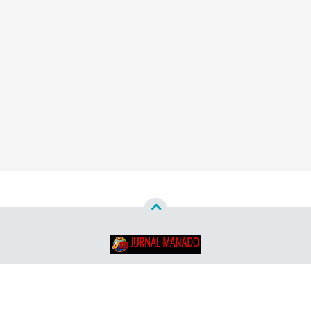
Copyright ©
2026
Jurnal Manado - Santun & Terpercaya™