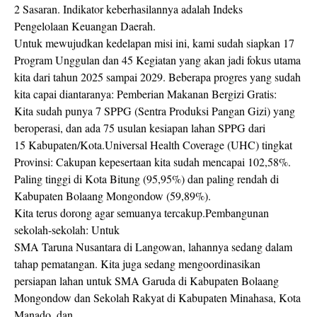
2 Sasaran. Indikator keberhasilannya adalah Indeks
Pengelolaan Keuangan Daerah.
Untuk mewujudkan kedelapan misi ini, kami sudah siapkan 17
Program Unggulan dan 45 Kegiatan yang akan jadi fokus utama
kita dari tahun 2025 sampai 2029. Beberapa progres yang sudah
kita capai diantaranya: Pemberian Makanan Bergizi Gratis:
Kita sudah punya 7 SPPG (Sentra Produksi Pangan Gizi) yang
beroperasi, dan ada 75 usulan kesiapan lahan SPPG dari
15 Kabupaten/Kota.Universal Health Coverage (UHC) tingkat
Provinsi: Cakupan kepesertaan kita sudah mencapai 102,58%.
Paling tinggi di Kota Bitung (95,95%) dan paling rendah di
Kabupaten Bolaang Mongondow (59,89%).
Kita terus dorong agar semuanya tercakup.Pembangunan
sekolah-sekolah: Untuk
SMA Taruna Nusantara di Langowan, lahannya sedang dalam
tahap pematangan. Kita juga sedang mengoordinasikan
persiapan lahan untuk SMA Garuda di Kabupaten Bolaang
Mongondow dan Sekolah Rakyat di Kabupaten Minahasa, Kota
Manado, dan