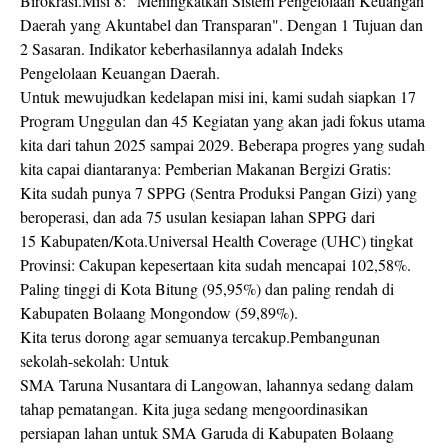
Birokrasi.Misi 8: "Meningkatkan Sistem Pengelolaan Keuangan
Daerah yang Akuntabel dan Transparan". Dengan 1 Tujuan dan
2 Sasaran. Indikator keberhasilannya adalah Indeks
Pengelolaan Keuangan Daerah.
Untuk mewujudkan kedelapan misi ini, kami sudah siapkan 17
Program Unggulan dan 45 Kegiatan yang akan jadi fokus utama
kita dari tahun 2025 sampai 2029. Beberapa progres yang sudah
kita capai diantaranya: Pemberian Makanan Bergizi Gratis:
Kita sudah punya 7 SPPG (Sentra Produksi Pangan Gizi) yang
beroperasi, dan ada 75 usulan kesiapan lahan SPPG dari
15 Kabupaten/Kota.Universal Health Coverage (UHC) tingkat
Provinsi: Cakupan kepesertaan kita sudah mencapai 102,58%.
Paling tinggi di Kota Bitung (95,95%) dan paling rendah di
Kabupaten Bolaang Mongondow (59,89%).
Kita terus dorong agar semuanya tercakup.Pembangunan
sekolah-sekolah: Untuk
SMA Taruna Nusantara di Langowan, lahannya sedang dalam
tahap pematangan. Kita juga sedang mengoordinasikan
persiapan lahan untuk SMA Garuda di Kabupaten Bolaang