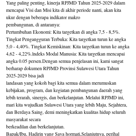
Yang paling penting, kinerja RPJMD Tahun 2025-2029 dalam
mencapai Visi dan Misi kita di akhir periode nanti, akan kita
ukur dengan beberapa indikator makro
pembangunan, di antaranya:
Pertumbuhan Ekonomi: Kita targetkan di angka 7,5 - 8,5%.
Tingkat Pengangguran Terbuka: Kita targetkan turun ke angka
5,0 - 4,40%. Tingkat Kemiskinan: Kita targetkan turun ke angka
4,62 - 4,22%.lndeks Modal Manusia: Kita targetkan mencapai
angka 0.05 persen.Dengan semua penjelasan ini, kami sangat
berharap dokumen RPJMD Provinsi Sulawesi Utara Tahun
2025-2029 bisa jadi
landasan yang kokoh bagi kita semua dalam merumuskan
kebijakan, program, dan kegiatan pembangunan daerah yang
lebih terarah, sinergis, dan berkelanjutan. Melalui RPJMD ini,
mari kita wujudkan Sulawesi Utara yang lebih Maju, Sejahtera,
dan Berdaya Saing, demi meningkatkan kualitas hidup seluruh
masyarakat secara
berkeadilan dan berkelanjutan.
Bapak/Ibu, Hadirin yang Saya hormati,Selanjutnya, perihal