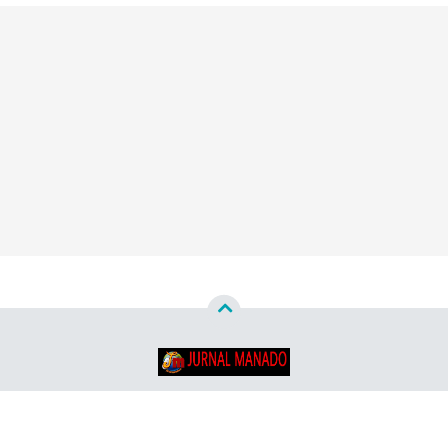
Copyright ©
2026
Jurnal Manado - Santun & Terpercaya™