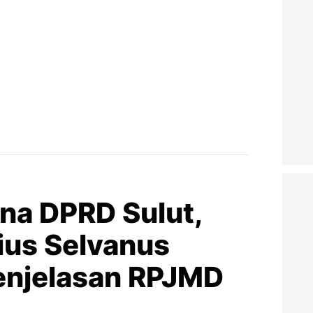
na DPRD Sulut,
ius Selvanus
enjelasan RPJMD