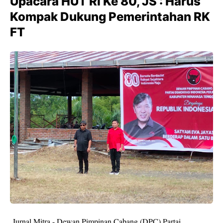
Upacara HUT RI Ke 80, JS : Harus
Kompak Dukung Pemerintahan RK
FT
Jurnal,Mitra - Dewan Pimpinan Cabang (DPC) Partai