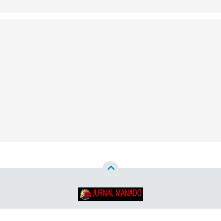
Copyright ©
2026
Jurnal Manado - Santun & Terpercaya™