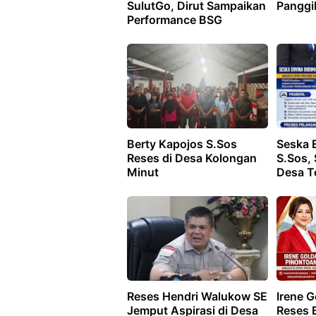
SulutGo, Dirut Sampaikan
Panggi
Performance BSG
Berty Kapojos S.Sos
Seska 
Reses di Desa Kolongan
S.Sos, 
Minut
Desa T
Reses Hendri Walukow SE
Irene G
Jemput Aspirasi di Desa
Reses 