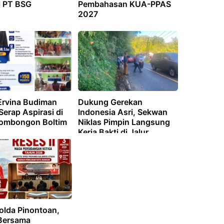
l PT BSG
Pembahasan KUA-PPAS
2027
Ervina Budiman
Dukung Gerekan
Serap Aspirasi di
lndonesia Asri, Sekwan
ombongon Boltim
Niklas Pimpin Langsung
Kerja Bakti di Jalur
Manado-Tomohon
olda Pinontoan,
Bersama