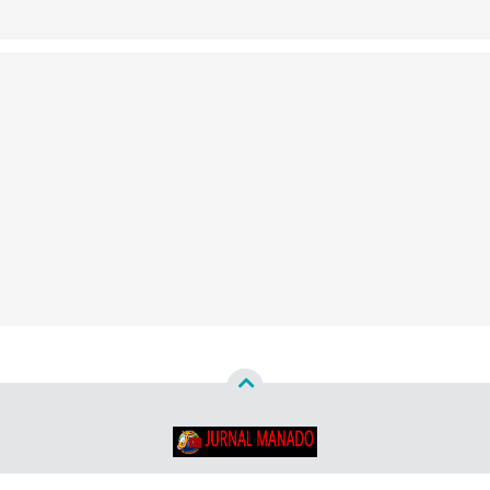
Copyright ©
2026
Jurnal Manado - Santun & Terpercaya™