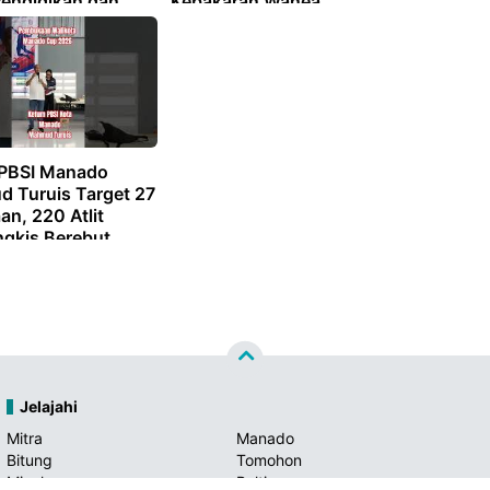
Pendidikan dan
Kebakaran Wanea
 di Kota Manado
PBSI Manado
 Turuis Target 27
an, 220 Atlit
ngkis Berebut
 Medali di
aan Bulutangkis
ta Manado Cup
Jelajahi
Mitra
Manado
Bitung
Tomohon
Minahasa
Boltim