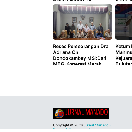
Panitia HAPSA di
Kadis 
Bubarkan
Kepsek
Reses Perseorangan Dra
Ketum 
Adriana Ch
Mahmud
Dondokambey MSi:Dari
Kejuara
MBG-Koperasi Merah
Buluta
Hingga Ke Bantuan
Puluhan
Lansia
Kejuar
Waliko
Copyright ©
2026
Jurnal Manado -
Santun & Terpercaya™