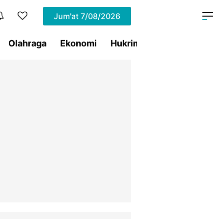
Jum'at
7/08/2026
Olahraga
Ekonomi
Hukrim
Pemprov Sulut