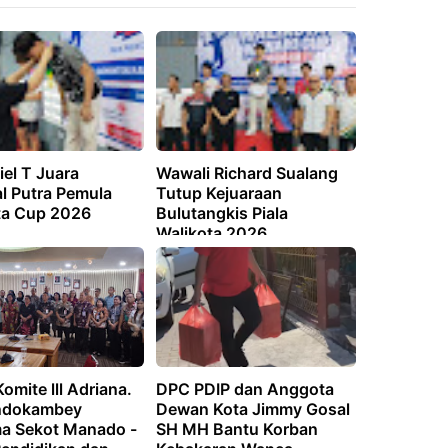
el T Juara
Wawali Richard Sualang
l Putra Pemula
Tutup Kejuaraan
ta Cup 2026
Bulutangkis Piala
Walikota 2026
omite lll Adriana.
DPC PDIP dan Anggota
ndokambey
Dewan Kota Jimmy Gosal
a Sekot Manado -
SH MH Bantu Korban