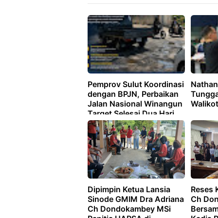
Pemprov Sulut Koordinasi
Nathani
dengan BPJN, Perbaikan
Tungga
Jalan Nasional Winangun
Waliko
Target Selesai Dua Hari
Dipimpin Ketua Lansia
Reses K
Sinode GMIM Dra Adriana
Ch Do
Ch Dondokambey MSi
Bersam