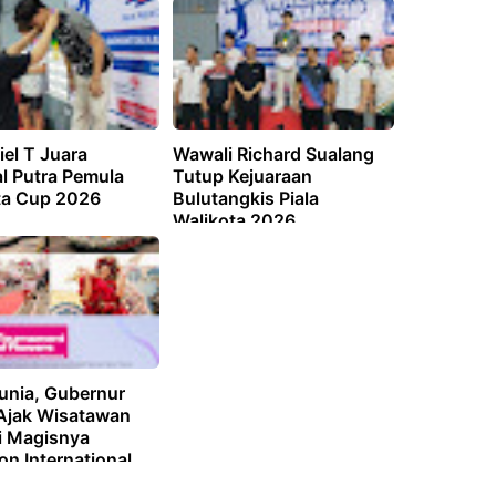
ran
el T Juara
Wawali Richard Sualang
l Putra Pemula
Tutup Kejuaraan
ta Cup 2026
Bulutangkis Piala
Walikota 2026
Dunia, Gubernur
 Ajak Wisatawan
i Magisnya
n International
Festival 2026