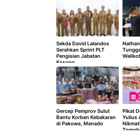
Kekerasan Anak di Sulut
Kebaka
Sekda David Lalandos
Nathani
Serahkan Sprint PLT
Tungga
Pengisian Jabatan
Waliko
Kosong
Gercep Pemprov Sulut
Pikat 
Bantu Korban Kebakaran
Yulius
di Pakowa, Manado
Nikmat
Tomoho
Flower 