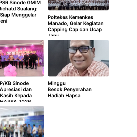
PSR Sinode GMIM
Richatd Sualang:
 Siap Menggelar
Poltekes Kemenkes
eni
Manado, Gelar Kegiatan
Capping Cap dan Ucap
Janji
 P/KB Sinode
Minggu
Apresiasi dan
Besok,Penyerahan
 Kasih Kepada
Hadiah Hapsa
a HAPSA 2026