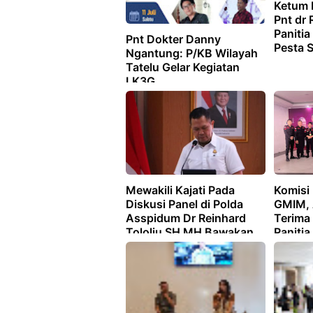
Ketum 
Pnt dr 
Panitia
Pnt Dokter Danny
Pesta S
Ngantung: P/KB Wilayah
Tatelu Gelar Kegiatan
LK3G
Mewakili Kajati Pada
Komisi
Diskusi Panel di Polda
GMIM, 
Asspidum Dr Reinhard
Terima
Tololiu SH MH Bawakan
Paniti
Materi