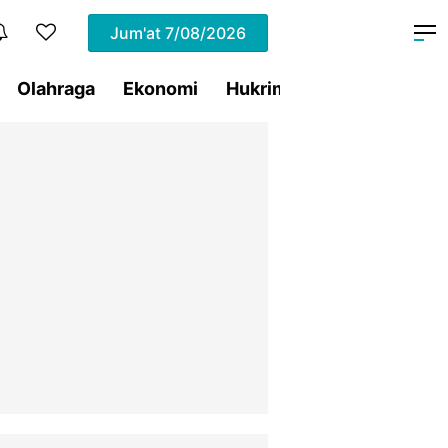
Jum'at
7/08/2026
Olahraga
Ekonomi
Hukrim
Pemprov Sulut