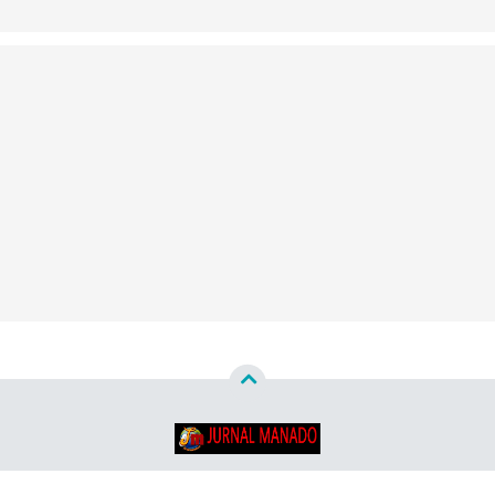
Copyright ©
2026
Jurnal Manado - Santun & Terpercaya™