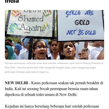
India
Ratusan perempuan, termasuk anak-anak sekolah, melakukan unjuk rasa di Gedung Parlemen di
New Delhi, menuntut pemerintah India mengambil langkah nyata untuk mengurangi angka
perkosaan terhadap anak-anak di negeri itu.
NEW DELHI
- Kasus perkosaan seakan tak pernah berakhir di
India. Kali ini seorang bocah perempuan berusia enam tahun
diperkosa di sebuah toilet umum di New Delhi.
Kejadian ini hanya berselang beberapa hari setelah perkosaan