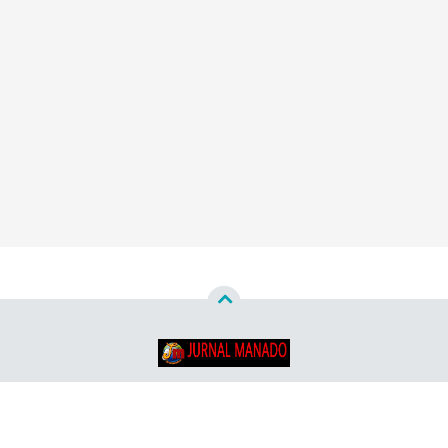
Copyright ©
2026
Jurnal Manado - Santun & Terpercaya™