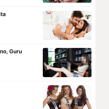
ita
rno, Guru