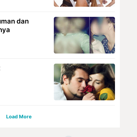
iuman dan
nya
t
Load More