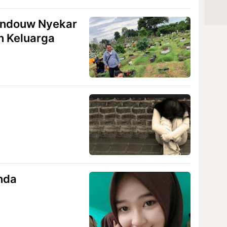
andouw Nyekar
 Keluarga
nda