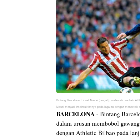
Bintang Barcelona, Lionel Messi (tengah), melewati dua bek Athl
Messi menjadi inspirasi timnya pada laga itu dengan mencetak
BARCELONA
- Bintang Barcel
dalam urusan membobol gawang 
dengan Athletic Bilbao pada la