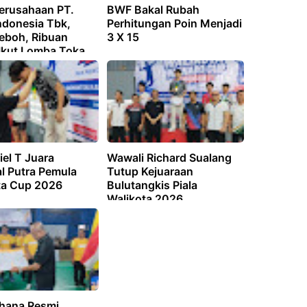
erusahaan PT.
BWF Bakal Rubah
ndonesia Tbk,
Perhitungan Poin Menjadi
Heboh, Ribuan
3 X 15
Ikut Lomba Toka
un 2026
el T Juara
Wawali Richard Sualang
l Putra Pemula
Tutup Kejuaraan
ta Cup 2026
Bulutangkis Piala
Walikota 2026
rhana Resmi