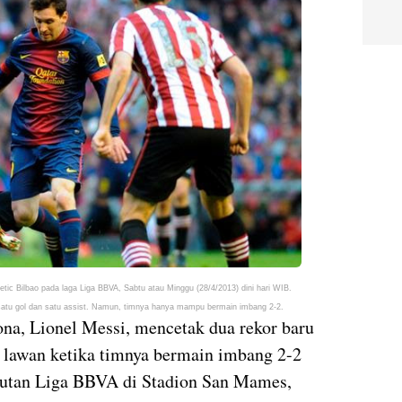
etic Bilbao pada laga Liga BBVA, Sabtu atau Minggu (28/4/2013) dini hari WIB.
 satu gol dan satu assist. Namun, timnya hanya mampu bermain imbang 2-2.
ona, Lionel Messi, mencetak dua rekor baru
lawan ketika timnya bermain imbang 2-2
njutan Liga BBVA di Stadion San Mames,