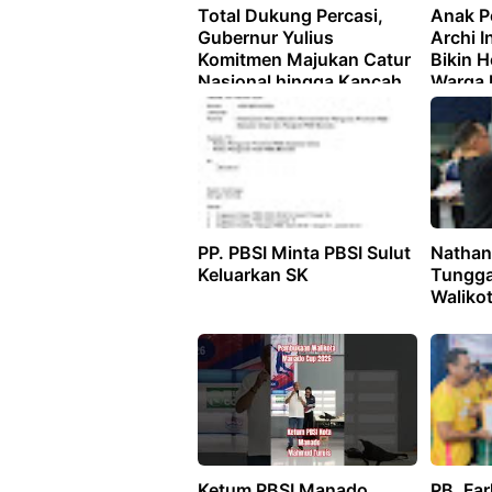
Total Dukung Percasi,
Anak P
Gubernur Yulius
Archi I
Komitmen Majukan Catur
Bikin 
Nasional hingga Kancah
Warga 
Internasional
Safe R
PP. PBSI Minta PBSI Sulut
Nathani
Keluarkan SK
Tungga
Waliko
Ketum PBSI Manado
PB. Fa