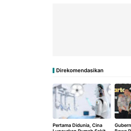
Direkomendasikan
Pertama Didunia, Cina
Gubern