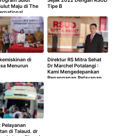
rogram Sulut
Sejak 2022 Dengan RSUD
ulut Maju di The
Tipe B
ernational
ence Advancing
aduate Medical
on di Jakarta
kemiskinan di
Direktur RS Mitra Sehat
sa Menurun
Dr Marchel Potalangi :
Kami Mengedepankan
Penanganan Pelayanan
Pasien Yang Utama
t Pelayanan
an di Talaud. dr