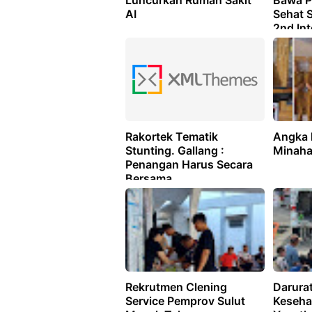
Luncurkan Rumah Sakit
Bawa P
AI
Sehat S
2nd Int
Confer
Postgr
Educati
Rakortek Tematik
Angka 
Stunting. Gallang :
Minaha
Penangan Harus Secara
Bersama
Rekrutmen Clening
Darura
Service Pemprov Sulut
Kesehat