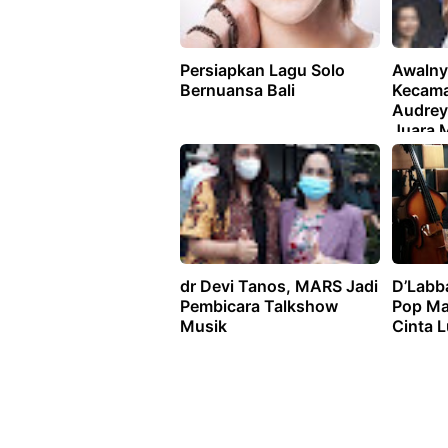
Persiapkan Lagu Solo
Awalny
Bernuansa Bali
Kecama
Audrey
Juara 
2022
dr Devi Tanos, MARS Jadi
D’Labba
Pembicara Talkshow
Pop Ma
Musik
Cinta L