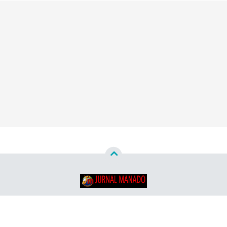
Copyright ©
2026
Jurnal Manado - Santun & Terpercaya™