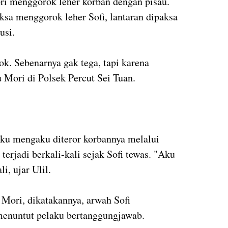
ori menggorok leher korban dengan pisau.
ksa menggorok leher Sofi, lantaran dipaksa
usi.
k. Sebenarnya gak tega, tapi karena
 Mori di Polsek Percut Sei Tuan.
aku mengaku diteror korbannya melalui
terjadi berkali-kali sejak Sofi tewas. "Aku
i, ujar Ulil.
 Mori, dikatakannya, arwah Sofi
enuntut pelaku bertanggungjawab.