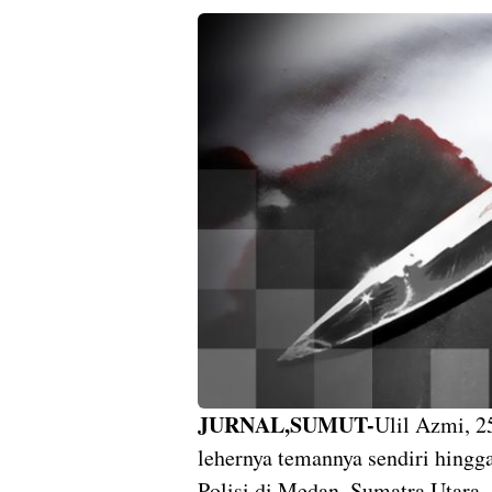
JURNAL,SUMUT-
Ulil Azmi, 2
lehernya temannya sendiri hing
Polisi di Medan, Sumatra Utara