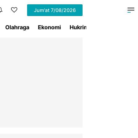
Jum'at
7/08/2026
Olahraga
Ekonomi
Hukrim
Pemprov Sulut