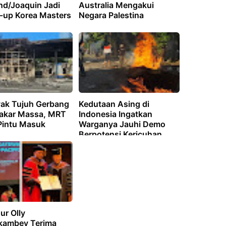
d/Joaquin Jadi
Australia Mengakui
-up Korea Masters
Negara Palestina
ak Tujuh Gerbang
Kedutaan Asing di
bakar Massa, MRT
Indonesia Ingatkan
Pintu Masuk
Warganya Jauhi Demo
Berpotensi Kericuhan
ur Olly
ambey Terima