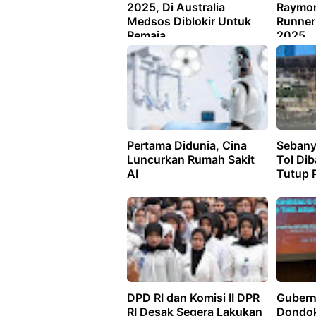
2025, Di Australia
Raymon
Medsos Diblokir Untuk
Runner
Remaja
2025
Pertama Didunia, Cina
Sebany
Luncurkan Rumah Sakit
Tol Di
AI
Tutup 
DPD RI dan Komisi II DPR
Gubern
RI Desak Segera Lakukan
Dondok