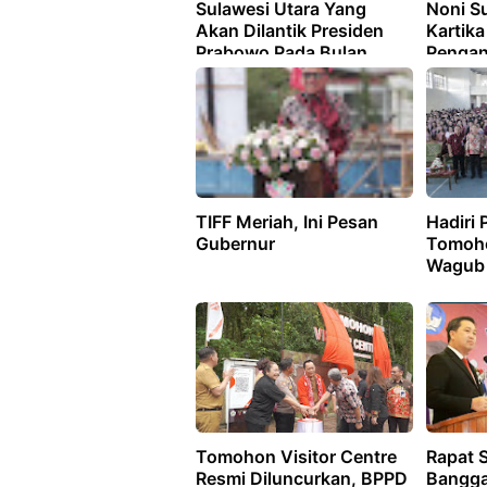
Sulawesi Utara Yang
Noni S
Akan Dilantik Presiden
Kartik
Prabowo Pada Bulan
Pengan
Februari 2025
Laksan
Kotamo
Kita Li
Daerah
TIFF Meriah, Ini Pesan
Hadiri
Gubernur
Tomoho
Wagub
Tomohon Visitor Centre
Rapat 
Resmi Diluncurkan, BPPD
Bangg