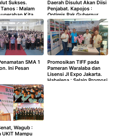
ulut Sukses.
Daerah Disulut Akan Diisi
a Tanos : Malam
Penjabat. Kapojos :
ugerahan Kita
Optimis Pak Gubernur
akan di
Akan Tempatkan Pejabat
bagu, Kedepan
Yang Memenuhi Syarat
hat Kesiapan
 Lain
 Penamatan SMA 1
Promosikan TIFF pada
n. Ini Pesan
Pameran Waralaba dan
Lisensi JI Expo Jakarta.
Habelena : Selain Promosi
TIFF Juga Promosi
Pariwisata Tomohon
Senat, Wagub :
a UKIT Mampu