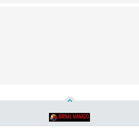
Copyright ©
2026
Jurnal Manado - Santun & Terpercaya™