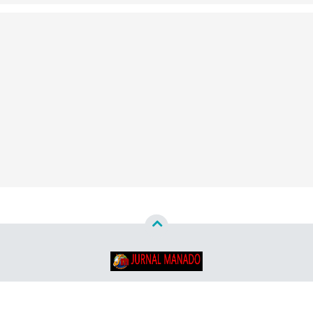
Copyright ©
2026
Jurnal Manado - Santun & Terpercaya™