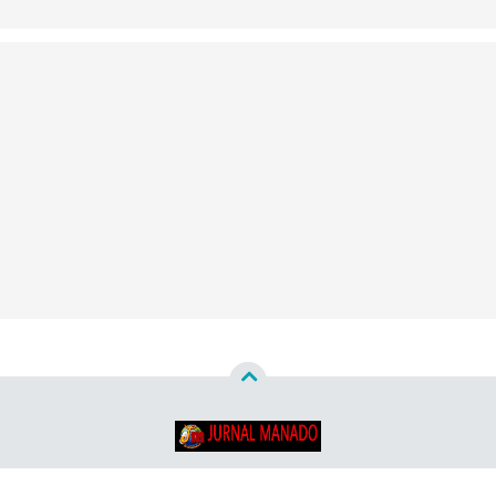
Copyright ©
2026
Jurnal Manado - Santun & Terpercaya™