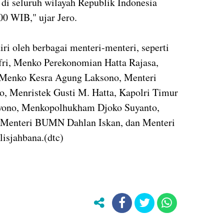
 di seluruh wilayah Republik Indonesia
00 WIB," ujar Jero.
ri oleh berbagai menteri-menteri, seperti
fri, Menko Perekonomian Hatta Rajasa,
 Menko Kesra Agung Laksono, Menteri
 Menristek Gusti M. Hatta, Kapolri Timur
swono, Menkopolhukham Djoko Suyanto,
, Menteri BUMN Dahlan Iskan, dan Menteri
isjahbana.(dtc)