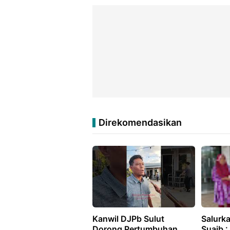
Direkomendasikan
Kanwil DJPb Sulut
Salurk
Dorong Pertumbuhan
Suaib 