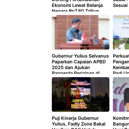
Ekonomi Lewat Belanja
Sesuai
Negara Rp7,80 Triliun
Gubernur Yulius Selvanus
Perkua
Paparkan Capaian APBD
Pangan
2025 dan Ajukan
Kemban
Ranperda Perizinan di
Padi U
DPRD Sulut
Puji Kinerja Gubernur
Komitm
Yulius, Fadly Zone Bakal
Bangun