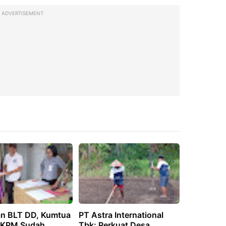
ADVERTISEMENT
an BLT DD, Kumtua
PT Astra International
: KPM Sudah
Tbk: Perkuat Desa