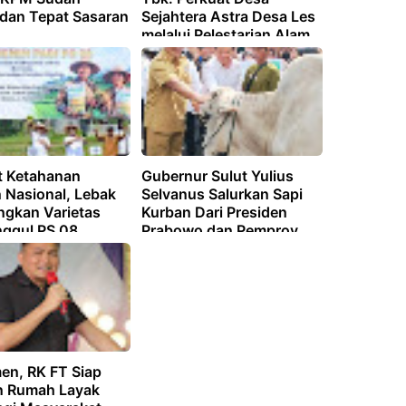
 dan Tepat Sasaran
Sejahtera Astra Desa Les
melalui Pelestarian Alam,
Budaya, dan
Pemberdayaan
Masyarakat"
t Ketahanan
Gubernur Sulut Yulius
 Nasional, Lebak
Selvanus Salurkan Sapi
gkan Varietas
Kurban Dari Presiden
nggul PS 08
Prabowo dan Pemprov
Sulut
en, RK FT Siap
 Rumah Layak