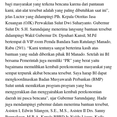
bagi masyarakat yang terkena bencana karena dari pantauan
kami, alat-alat tersebut adalah yang paling dibutuhkan saat ini”,
jelas Luctor yang didampingi Plh. Kepala Otoritas Jasa
Keuangan (OJK) Perwakilan Sulut Dwi Suharyanto. Gubernur
Sulut Dr. S.H. Sarundajang menerima langsung bantuan tersebut
didampingi Wakil Gubernur Dr. Djouhari Kansil, M.Pd
bertempat di VIP room Pemda Bandara Sam Ratulangi Manado,
Rabu (29/1). “Kami tentunya sangat berterima kasih atas
bantuan yang sudah diberikan pihak BI Manado. Setelah ini BI
bersama Pemerintah juga memiliki “PR” yang berat yaitu
bagaimana memulihkan kembali perekonomian masyarakat yang
sempat terpuruk akibat bencana tersebut. Saya harap BI dapat
mengkoordinasikan Badan Musyawarah Perbankan (BMP)
Sulut untuk memikirkan program-program yang bisa
menggerakkan dan menggairahkan kembali perekonomian
daerah ini pasca bencana”, ujar Gubernur Sarundajang. Hadir
juga mendampingi gubernur dalam menerima bantuan tersebut,
Asisten I, Edwin Silangen, S.E., M.S., Asisten II Drs. Sanny
Parengkuan, M.B.A, Kepala BPBD Ir. Noldy Liouw, Kadis