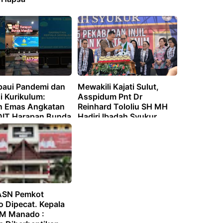
aui Pandemi dan
Mewakili Kajati Sulut,
i Kurikulum:
Asspidum Pnt Dr
n Emas Angkatan
Reinhard Tololiu SH MH
DIT Harapan Bunda
Hadiri lbadah Syukur
o
Pekabaran lnjil dan
Pendidikan Kristen
ASN Pemkot
 Dipecat. Kepala
M Manado :