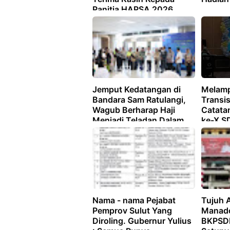
Panitia HAPSA 2026
Jemput Kedatangan di
Melamp
Bandara Sam Ratulangi,
Transis
Wagub Berharap Haji
Catata
Menjadi Teladan Dalam
ke-X S
Kehidupan di Masyarakat
Manad
Nama - nama Pejabat
Tujuh 
Pemprov Sulut Yang
Manado
Diroling. Gubernur Yulius
BKPSD