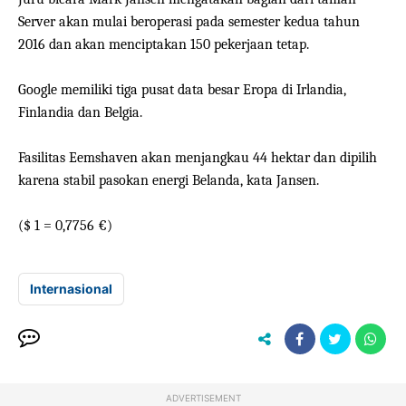
Server
akan mulai
beroperasi pada semester
kedua tahun
2016
dan
akan menciptakan
150
pekerjaan tetap
.
Google
memiliki tiga
pusat data
besar Eropa
di Irlandia
,
Finlandia
dan Belgia
.
Fasilitas
Eemshaven
akan
menjangkau
44
hektar dan
dipilih
karena
stabil
pasokan energi
Belanda,
kata
Jansen
.
(
$ 1
=
0,7756 €
)
Internasional
ADVERTISEMENT