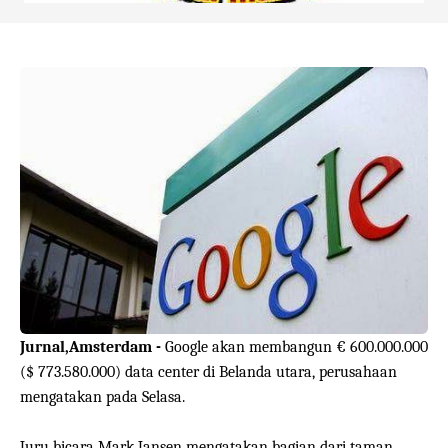
Jurnal,Amsterdam
-
Google
akan membangun
€ 600.000.000
(
$ 773.580.000)
data center
di Belanda
utara,
perusahaan
mengatakan pada
Selasa
.
Juru bicara
Mark
Jansen
mengatakan
bagian dari taman