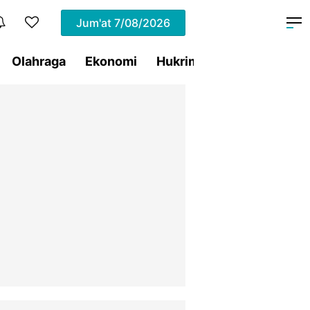
Jum'at
7/08/2026
Olahraga
Ekonomi
Hukrim
Pemprov Sulut