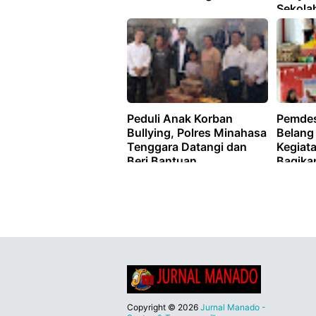
Sekola
‎Peduli Anak Korban
Pemde
Bullying, Polres Minahasa
Belang
Tenggara Datangi dan
Kegiat
Beri Bantuan
Bagika
Tamba
Copyright ©
2026
Jurnal Manado -