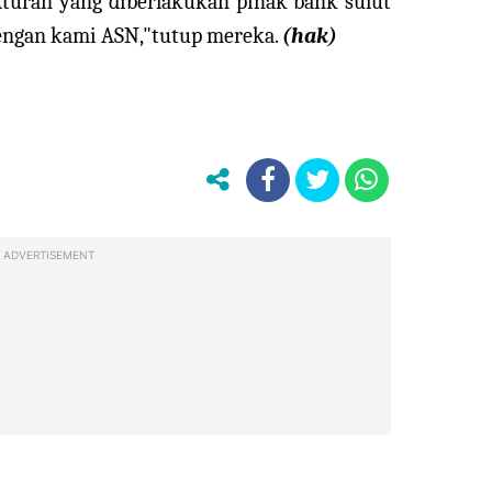
."Aturan yang diberlakukan pihak bank sulut
dengan kami ASN,"tutup mereka.
(hak)
ADVERTISEMENT