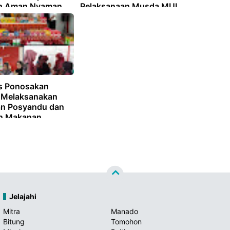
h Aman Nyaman
Pelaksanaan Musda MUI
Kabupaten Mitra
s Ponosakan
 Melaksanakan
an Posyandu dan
n Makanan
han
Jelajahi
Mitra
Manado
Bitung
Tomohon