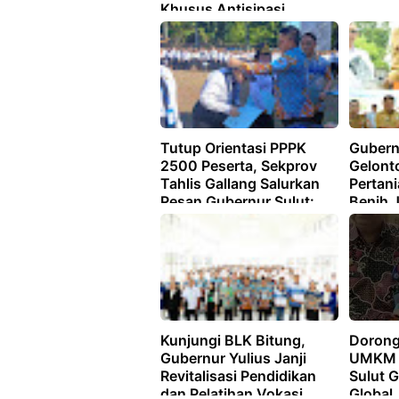
Khusus Antisipasi
Kebakaran
Tutup Orientasi PPPK
Gubern
2500 Peserta, Sekprov
Gelont
Tahlis Gallang Salurkan
Pertan
Pesan Gubernur Sulut:
Benih 
Mengabdi dengan Penuh
Keikhlasan
Kunjungi BLK Bitung,
Dorong
Gubernur Yulius Janji
UMKM S
Revitalisasi Pendidikan
Sulut 
dan Pelatihan Vokasi
Global