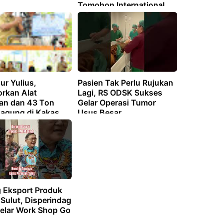
Tomohon International
Flower Festival 2026
ur Yulius,
Pasien Tak Perlu Rujukan
orkan Alat
Lagi, RS ODSK Sukses
ian dan 43 Ton
Gelar Operasi Tumor
Jagung di Kakas
Usus Besar
 Eksport Produk
ulut, Disperindag
Gelar Work Shop Go