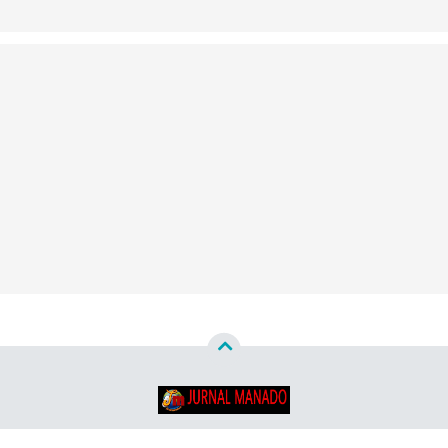
Copyright ©
2026
Jurnal Manado - Santun & Terpercaya™