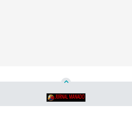
Copyright ©
2026
Jurnal Manado - Santun & Terpercaya™