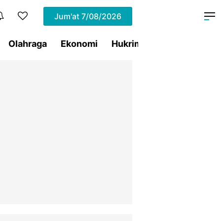
Jum'at
7/08/2026
Olahraga
Ekonomi
Hukrim
Pemprov Sulut