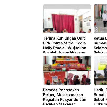
Terima Kunjungan Unit
Ketua 
PPA Polres Mitra, Kadis
Rumans
Nolly Ratela : Wujudkan
Selama
Sekolah Aman Nyaman
Pelaks
Kabupa
Pemdes Ponosakan
Hadiri 
Belang Melaksanakan
Bupati
Kegiatan Posyandu dan
Sebut 
Bagikan Makanan
Hukum,