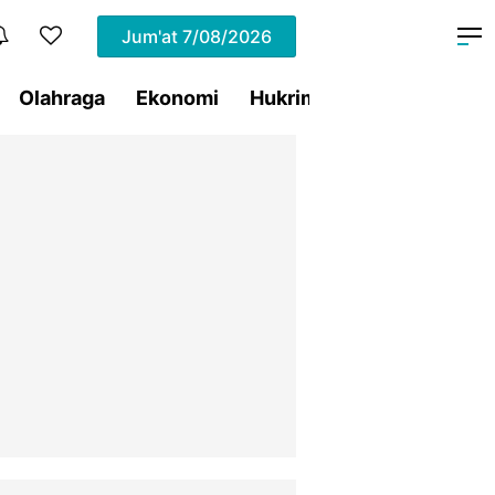
Jum'at
7/08/2026
Olahraga
Ekonomi
Hukrim
Pemprov Sulut