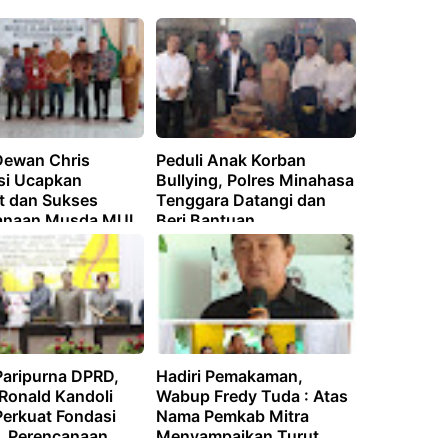
Dewan Chris
‎Peduli Anak Korban
i Ucapkan
Bullying, Polres Minahasa
t dan Sukses
Tenggara Datangi dan
anaan Musda MUI
Beri Bantuan
ten Mitra
Paripurna DPRD,
Hadiri Pemakaman,
 Ronald Kandoli
Wabup Fredy Tuda : Atas
Perkuat Fondasi
Nama Pemkab Mitra
 Perencanaan
Menyampaikan Turut