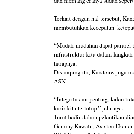
dan memang eranya sudah seperti 
Terkait dengan hal tersebut, K
membutuhkan kecepatan, ketepata
“Mudah-mudahan dapat pararel b
infrastruktur kita dalam langkah
harapnya.
Disamping itu, Kandouw juga men
ASN.
“Integritas ini penting, kalau ti
karir kita tertutup,” jelasnya.
Turut hadir dalam pelantikan di
Gammy Kawatu, Asisten Ekonom