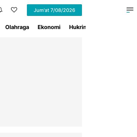
Jum'at
7/08/2026
Olahraga
Ekonomi
Hukrim
Pemprov Sulut