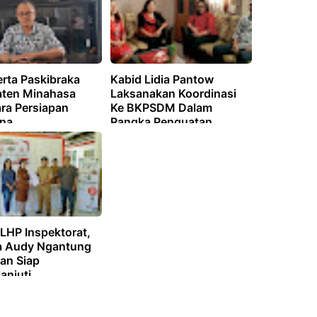
erta Paskibraka
Kabid Lidia Pantow
ten Minahasa
Laksanakan Koordinasi
ra Persiapan
Ke BKPSDM Dalam
ina
Rangka Penguatan
Pemanfaatan Data dan
Inovasi Pelayanan
LHP Inspektorat,
 Audy Ngantung
an Siap
anjuti