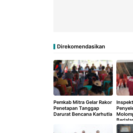
Direkomendasikan
Pemkab Mitra Gelar Rakor
Inspekt
Penetapan Tanggap
Penyel
Darurat Bencana Karhutla
Molomp
Berjala
Transp
Akuntab