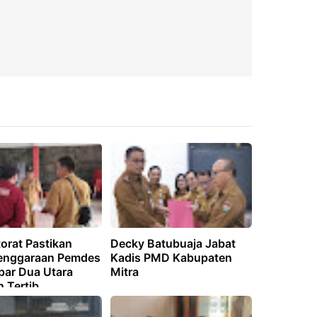
orat Pastikan
Decky Batubuaja Jabat
enggaraan Pemdes
Kadis PMD Kabupaten
ar Dua Utara
Mitra
n Tertib,
aransi, dan
ilitas