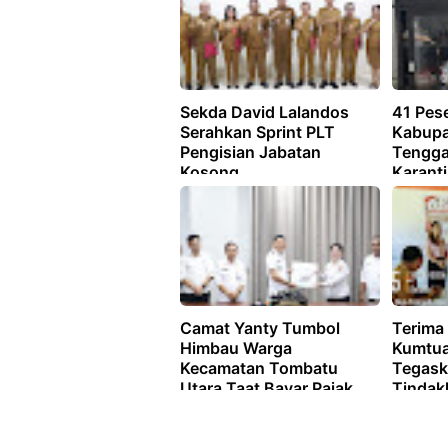
Sekda David Lalandos
41 Pes
Serahkan Sprint PLT
Kabupa
Pengisian Jabatan
Tengga
Kosong
Karant
Camat Yanty Tumbol
Terima 
Himbau Warga
Kumtua
Kecamatan Tombatu
Tegask
Utara Taat Bayar Pajak
Tindakl
PBB