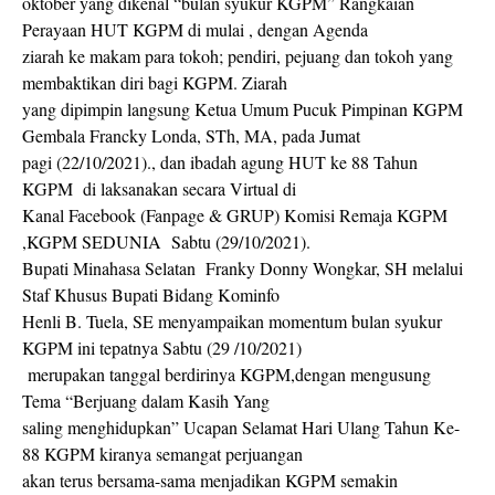
oktober yang dikenal “bulan syukur KGPM” Rangkaian
Perayaan HUT KGPM di mulai , dengan Agenda
ziarah ke makam para tokoh; pendiri, pejuang dan tokoh yang
membaktikan diri bagi KGPM. Ziarah
yang dipimpin langsung Ketua Umum Pucuk Pimpinan KGPM
Gembala Francky Londa, STh, MA, pada Jumat
pagi (22/10/2021)., dan ibadah agung HUT ke 88 Tahun
KGPM di laksanakan secara Virtual di
Kanal Facebook (Fanpage & GRUP) Komisi Remaja KGPM
,KGPM SEDUNIA Sabtu (29/10/2021).
Bupati Minahasa Selatan Franky Donny Wongkar, SH melalui
Staf Khusus Bupati Bidang Kominfo
Henli B. Tuela, SE menyampaikan momentum bulan syukur
KGPM ini tepatnya Sabtu (29 /10/2021)
merupakan tanggal berdirinya KGPM,dengan mengusung
Tema “Berjuang dalam Kasih Yang
saling menghidupkan” Ucapan Selamat Hari Ulang Tahun Ke-
88 KGPM kiranya semangat perjuangan
akan terus bersama-sama menjadikan KGPM semakin