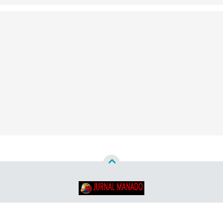
Copyright ©
2026
Jurnal Manado - Santun & Terpercaya™