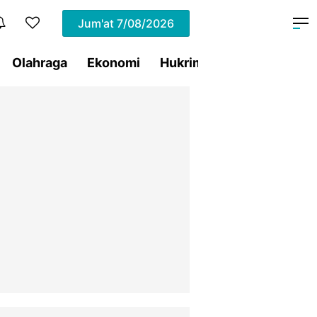
Jum'at
7/08/2026
Olahraga
Ekonomi
Hukrim
Pemprov Sulut