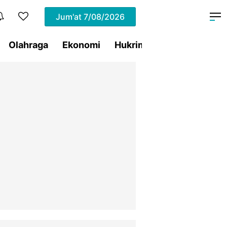
Jum'at
7/08/2026
Olahraga
Ekonomi
Hukrim
Pemprov Sulut