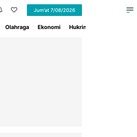
Jum'at
7/08/2026
Olahraga
Ekonomi
Hukrim
Pemprov Sulut