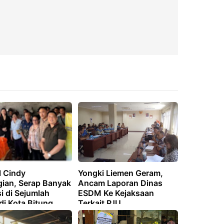
l Cindy
Yongki Liemen Geram,
ian, Serap Banyak
Ancam Laporan Dinas
i di Sejumlah
ESDM Ke Kejaksaan
di Kota Bitung
Terkait PJU