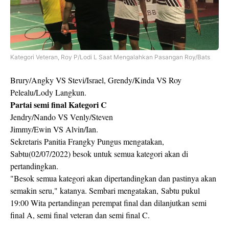
Kategori Veteran, Roy P/Lodi L Saat Mengalahkan Pasangan Roy/Bats
Brury/Angky VS Stevi/Israel, Grendy/Kinda VS Roy
Pelealu/Lody Langkun.
Partai semi final Kategori C
Jendry/Nando VS Venly/Steven
Jimmy/Ewin VS Alvin/Ian.
Sekretaris Panitia Frangky Pungus mengatakan,
Sabtu(02/07/2022) besok untuk semua kategori akan di
pertandingkan.
"Besok semua kategori akan dipertandingkan dan pastinya akan
semakin seru," katanya. Sembari mengatakan, Sabtu pukul
19:00 Wita pertandingan perempat final dan dilanjutkan semi
final A, semi final veteran dan semi final C.