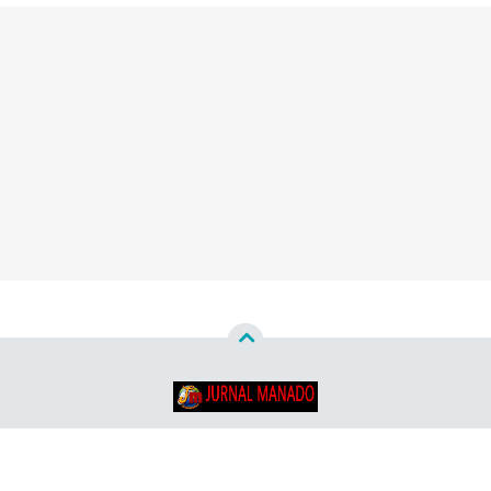
Copyright ©
2026
Jurnal Manado - Santun & Terpercaya™