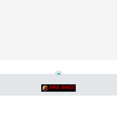
Copyright ©
2026
Jurnal Manado - Santun & Terpercaya™