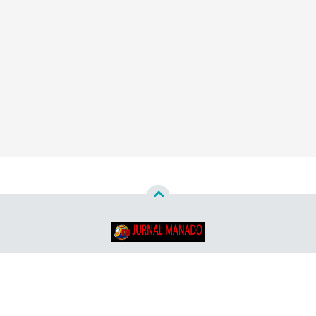
Copyright ©
2026
Jurnal Manado - Santun & Terpercaya™