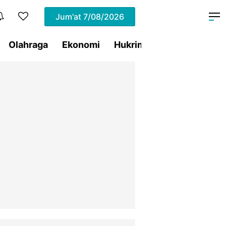
Jum'at
7/08/2026
Olahraga
Ekonomi
Hukrim
Pemprov Sulut