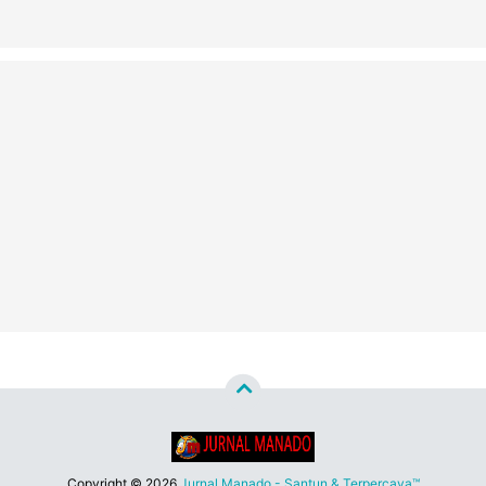
Copyright ©
2026
Jurnal Manado - Santun & Terpercaya™