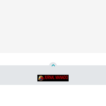
Copyright ©
2026
Jurnal Manado - Santun & Terpercaya™