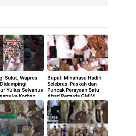
gi Sulut, Wapres
Bupati Minahasa Hadiri
 Didampingi
Selebrasi Paskah dan
ur Yulius Selvanus
Puncak Perayaan Satu
sana ke Korban
Abad Pemuda GMIM
Hingga Gereja dan
asa