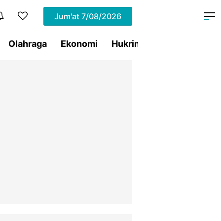
Jum'at
7/08/2026
Olahraga
Ekonomi
Hukrim
Pemprov Sulut