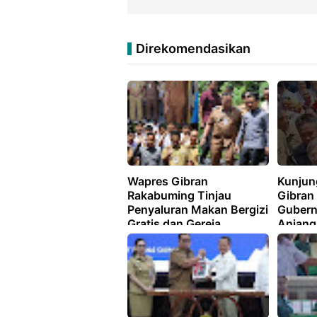
Direkomendasikan
Wapres Gibran
Kunjun
Rakabuming Tinjau
Gibran
Penyaluran Makan Bergizi
Gubern
Gratis dan Gereja
Anjang
Terdampak Gempa di
Gempa 
Minahasa
Minah