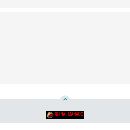
Copyright ©
2026
Jurnal Manado - Santun & Terpercaya™